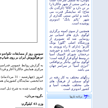
باوئان) که سمبل سرعت است
و دامن سنتی از شهر جاکارتا را
بر تن دارد و "کاکا" (کرگدن تک
شاخ) که نمایشگر قدرت می
باشد و لباس سنتی گلداری از
شهر "پالم بانگ" اندونزی
پوشیده است.
همچنین از سوی کمیته برگزاری
لوگوی بازی های آسیایی نیز
رونمایی شد که تصویری از
ورزشگاه اصلی "گلورا بونگ
کارنو" (دارای 8 راه ورودی به
استادیوم) می باشد و خورشید
درخشان شورای المپیک آسیا
دو هوگوپوش ایران بر روی شیاپ‌چا
در وسط لوگو قرار گرفته است؛
لوگوی مذکور بیانگر پرتوافکنی
"انرژی آسیا" در سراسر جهان
مرکزی همایش جاکارتا آغاز و فردا 
می باشد.
رنگهای مختلف به کار رفته در
خدابخشی نمایندگان کشورمان هست
لوگو سمبلی از فرهنگ های
ملی مختلف، طبیعت آسیا و
نتایج کسب شده به شرح ذیل است
کشور اندونزی است.
«گروه مردان»
برنامه بازیها
وزن 63- کیلوگرم:
-----------------------------