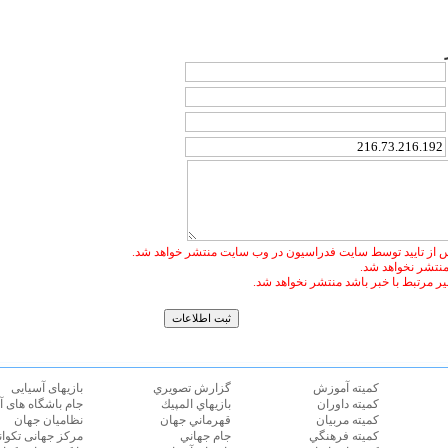
 از تایید توسط سایت فدراسیون در وب سایت منتشر خواهد شد.
 منتشر نخواهد شد.
غیر مرتبط با خبر باشد منتشر نخواهد شد.
كميته آموزش
گزارش تصويري
بازیهای آسیایی
كميته داوران
بازيهاي المپيك
جام باشگاه های آ
كميته مربيان
قهرماني جهان
نظامیان جهان
كميته فرهنگي
جام جهاني
مرکز جهانی تکوان