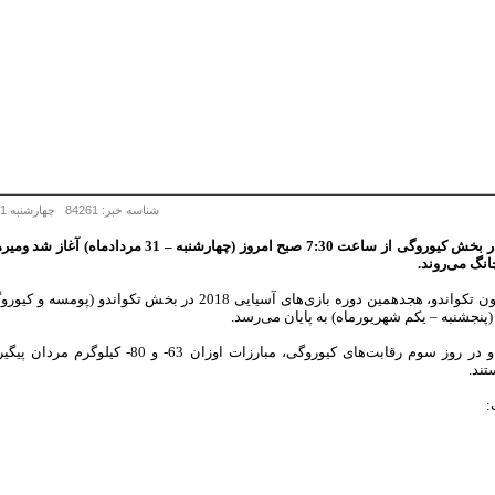
شناسه خبر: 84261 چهارشنبه 31 مرداد 1397 - 09:24
سومین روز از مسابقات تکواندو در بخش کیوروگی از ساعت 
نگ می‌روند.
(پنجشنبه – یکم شهریورماه) به پایان می‌رسد.
امروز (چهارشنبه - 31 مردادماه) و در روز سوم رقاب
ند.
: