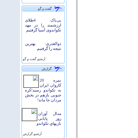
گفت و گو
بی‌باک: 4طلای
ارزشمند را در مهد
تکواندوی آسیا گرفتیم
ذوالقدری: بهترین
نتیجه را گرفتیم
آرشيو گفت و گو
گزارش
نمره 20
کاروان ایران
به تکواندو رسید/کره
جنوبی بازهم در بخش
مردان جا ماند!
مدال آوران
روز پایانی
بازيهاي تكواندو
آرشيو گزارش