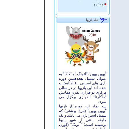
جستجو
نماد بازیها
"بهین بهین"،"آتونگ "و "کاکا" به
عنوان سمبل هجدهمین دوره
بازی های آسیایی 2018 انتخاب
شده اند این بازیها در در سالن
مرکزی دو هزاری نفری همایش
"جاکارتا" اندونزی برگزار می
شود .
سه نماد این دوره از بازیها
"بهین بهین" (مرغ بهشتی) که
سمبل استراتژی می باشد و یک
جلیقه سنتی از شهر پاپوآ
پوشیده است؛ "آتونگ" (گوزن