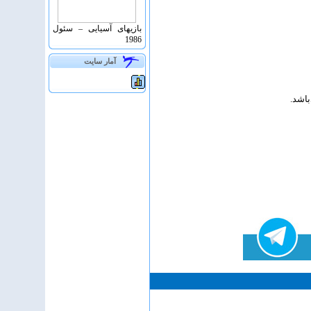
بازیهای آسیایی – سئول
1986
آمار سايت
اشد.