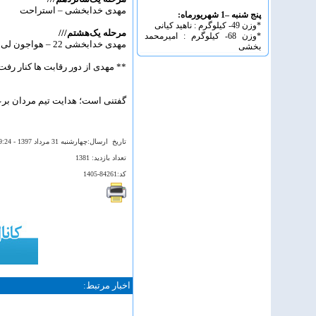
مهدی خدابخشی – استراحت
پنج شنبه –1 شهریورماه:
*وزن 49- کیلوگرم : ناهید کیانی
مرحله یک‌هشتم///
*وزن 68- کیلوگرم : امیرمحمد
مهدی خدابخشی 22 – هواجون لی (کره‌جنوبی) 24
بخشی
** مهدی از دور رقابت ها کنار رفت
گفتنی است؛ هدایت تیم مردان بر
تاريخ ارسال:چهارشنبه 31 مرداد 1397 - 09:24
تعداد بازديد: 1381
کد:84261-1405
اخبار مرتبط: