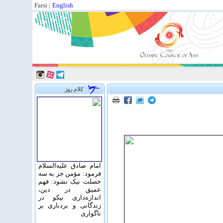
Farsi
|
English
کلام روز
امام صادق علیه‌السلام
فرمود: مؤمن جز به سه
خصلت نیک نشود: فهم
عمیق در دین،
اندازه‌دارى نیکو در
زندگانى و بردبارى بر
ناگوارى