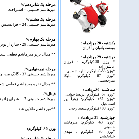
مرحله یک‌شانزدهم///
میرهاشم حسینی – استراحت
مرحله یک‌هشتم///
میرهاشم حسینی 24 – فرانسیس آرون آگوجو (فیلیپین) 2
مرحله یک‌چهارم///
یکشنبه - 28 مردادماه :
میرهاشم حسینی 29 - ساردار تویرو (ازبکستان)9
پومسه بانوان و آقایان
** مدال برنز میرهاشم قطعی شد
دوشنبه - 29 مردادماه :
* وزن 58-کیلوگرم : فرزان
عاشورزاده
مرحله نیمه‌نهایی///
*وزن 53- کیلوگرم : الهه شیدایی
میرهاشم حسینی 37 - گانگ مین چو (کره جنوبی) 29
*وزن 67- کیلوگرم: ملیکا
میرحسینی
** مدال نقره میرهاشم قطعی شد
سه شنبه -30مردادماه :
فینال///
*وزن 57- کیلوگرم : پریسا جوادی
میرهاشم حسینی 17 - شوای ژائو (چین) 11
*وزن 67+ کیلوگرم: زهرا پور
اسماعیل
*وزن 80+کیلوگرم:سعید رجبی
**میرهاشم طلایی شد
چهارشنبه -31 مردادماه :
*وزن 63- کیلوگرم: میرهاشم
حسینی
وزن 80- کیلوگرم:
*وزن 80- کیلوگرم : مهدی
-----------------------------
خدابخشی
مرحله یک‌شانزدهم///