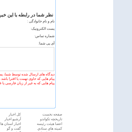
نظر شما در رابطه با اين خبر
نام و نام خانوادگی :
پست الکترونيک:
شماره تماس:
آی پی شما:
دیدگاه های ارسال شده توسط شما، پس
پیام هایی که حاوی تهمت یا افترا باشد
پیام هایی که به غیر از زبان فارسی یا 
صفحه نخست
كل اخبار
تاريخچه تكواندو
آرشیو اخبار
اعضا هيئت رئيسه
اخبار استان ها
كميته هاي ستادي
گفت و گو