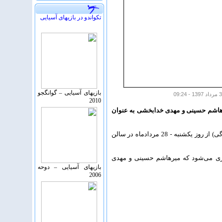
تکواندو در بازیهای آسیایی
بازیهای آسیایی – گوانگجو
2010
7:30 صبح امروز (چهارشنبه – 31 مردادماه) آغاز شد ومیرهاشم حسینی و مهدی خدابخشی به عنوان
به گزارش روابط عمومی فدراسیون تکواندو، هجدهمین دوره بازی‌های آسیایی 2018 در بخش تکواندو (پومسه و کیوروگی) از روز یکشنبه - 28 مردادماه در سالن
ت‌های کیوروگی، مبارزات اوزان 63- و 80- کیلوگرم مردان پیگیری می‌شود که میرهاشم حسینی و مهدی
بازیهای آسیایی – دوحه
2006