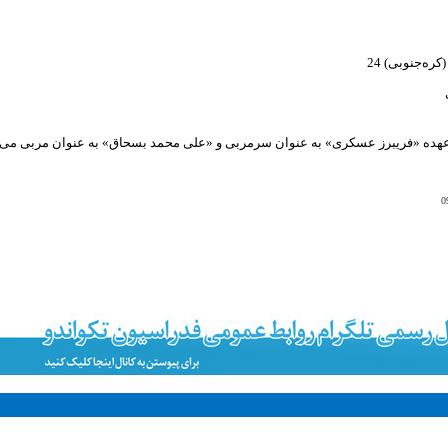
عهده «فریبرز عسکری» به عنوان سرمربی و «علی محمد بسحاق» به عنوان مربی می‌ب