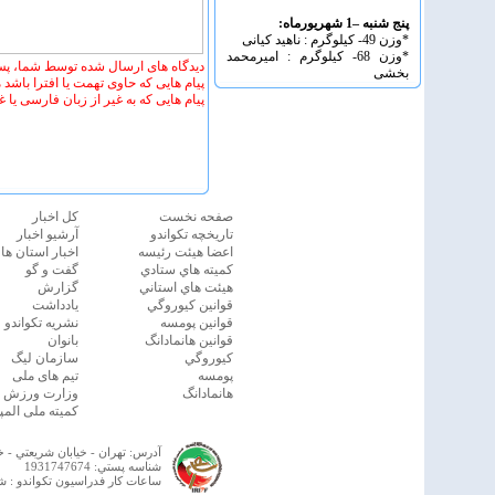
پنج شنبه –1 شهریورماه:
*وزن 49- کیلوگرم : ناهید کیانی
*وزن 68- کیلوگرم : امیرمحمد
دیدگاه های ارسال شده توسط شما، پس
بخشی
پیام هایی که حاوی تهمت یا افترا باشد
پیام هایی که به غیر از زبان فارسی یا 
صفحه نخست
كل اخبار
تاريخچه تكواندو
آرشیو اخبار
اعضا هيئت رئيسه
اخبار استان ها
كميته هاي ستادي
گفت و گو
هيئت هاي استاني
گزارش
قوانين كيوروگي
یادداشت
قوانين پومسه
نشريه تكواندو
قوانين هانمادانگ
بانوان
كيوروگي
سازمان ليگ
پومسه
تیم های ملی
هانمادانگ
وزارت ورزش و 
کمیته ملی المپ
آدرس:
تهران - خيابان شريعتي -
شناسه پستي:
1931747674
ساعات كار فدراسيون تكواندو : شنبه الي چهار