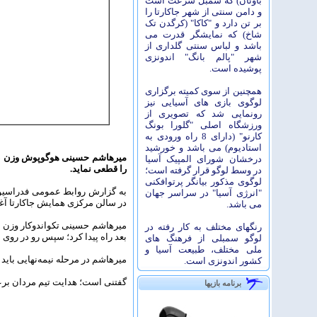
باوئان) که سمبل سرعت است
و دامن سنتی از شهر جاکارتا را
بر تن دارد و "کاکا" (کرگدن تک
شاخ) که نمایشگر قدرت می
باشد و لباس سنتی گلداری از
شهر "پالم بانگ" اندونزی
پوشیده است.
همچنین از سوی کمیته برگزاری
لوگوی بازی های آسیایی نیز
رونمایی شد که تصویری از
ورزشگاه اصلی "گلورا بونگ
کارنو" (دارای 8 راه ورودی به
استادیوم) می باشد و خورشید
درخشان شورای المپیک آسیا
را قطعی نماید.
در وسط لوگو قرار گرفته است؛
لوگوی مذکور بیانگر پرتوافکنی
"انرژی آسیا" در سراسر جهان
در سالن مرکزی همایش جاکارتا آغاز شده است و تکواندوکاران اوز
می باشد.
رنگهای مختلف به کار رفته در
بعد راه پیدا کرد؛ سپس رو در روی «ساردار تویرو» 
لوگو سمبلی از فرهنگ های
ملی مختلف، طبیعت آسیا و
میرهاشم در مرحله نیمه‌نهایی باید با «گ
کشور اندونزی است.
گفتنی است؛ هدایت تیم مردان بر
برنامه بازیها