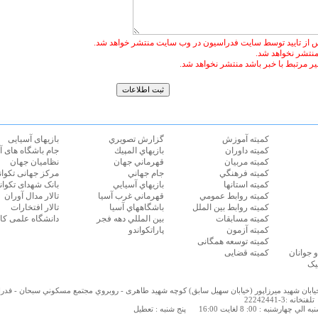
 از تایید توسط سایت فدراسیون در وب سایت منتشر خواهد شد.
 منتشر نخواهد شد.
غیر مرتبط با خبر باشد منتشر نخواهد شد.
كميته آموزش
گزارش تصويري
بازیهای آسیایی
كميته داوران
بازيهاي المپيك
جام باشگاه های آ
كميته مربيان
قهرماني جهان
نظامیان جهان
كميته فرهنگي
جام جهاني
مرکز جهانی تکوان
كميته استانها
بازيهاي آسيايي
بانک شهدای تکوان
كميته روابط عمومي
قهرماني غرب آسيا
تالار مدال آوران
كميته روابط بين الملل
باشگاههاي آسيا
تالار افتخارات
كميته مسابقات
بين المللي دهه فجر
دانشگاه علمی کا
كميته آزمون
پاراتکواندو
كميته توسعه همگانی
جوانان
كميته قضایی
یک
 خيابان شهيد ميرزاپور (خيابان سهيل سابق) كوچه شهید طاهری - روبروي مجتمع مسكوني سبحان - فدر
تلفنخانه :3-22242441
شنبه : 00: 8 لغايت 16:00
پنج شنبه : تعطیل