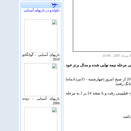
تکواندو در بازیهای آسیایی
بازیهای آسیایی – گوانگجو
2010
کستان راهی مرحله نیمه نهایی شده و مدال برنز خود
به گزارش روابط عمومی فدراسیون تکواندو، سومین روز از مسابقات کیوروگی در هجدهمین دوره بازی‌های آسیایی 2018 از صبح امروز (چهارشنبه - 31مردادماه)
میرهاشم حسینی تکواندوکار وزن 63- کیلوگرم پس از یک‌دور استراحت در گام نخست به مصاف «فرانسیس آرون آگوجو» فیلیپینی رفت و با نتیجه 24 بر 2 به مرحله
بازیهای آسیایی – دوحه
2006
اشد.