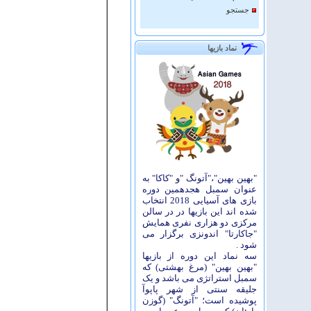
جستجو
نماد بازیها
"بهین بهین"،"آتونگ "و "کاکا" به
عنوان سمبل هجدهمین دوره
بازی های آسیایی 2018 انتخاب
شده اند این بازیها در در سالن
مرکزی دو هزاری نفری همایش
"جاکارتا" اندونزی برگزار می
شود .
سه نماد این دوره از بازیها
"بهین بهین" (مرغ بهشتی) که
سمبل استراتژی می باشد و یک
جلیقه سنتی از شهر پاپوآ
پوشیده است؛ "آتونگ" (گوزن