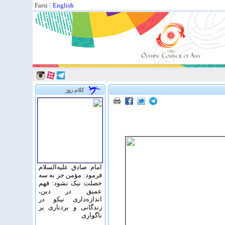
Farsi
|
English
کلام روز
امام صادق علیه‌السلام
فرمود: مؤمن جز به سه
خصلت نیک نشود: فهم
عمیق در دین،
اندازه‌دارى نیکو در
زندگانى و بردبارى بر
ناگوارى