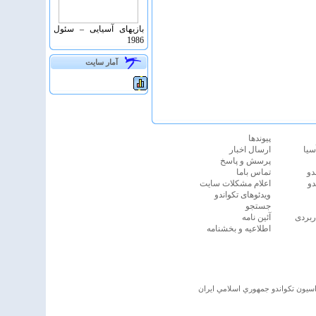
بازیهای آسیایی – سئول
1986
آمار سايت
پيوندها
سیا
ارسال اخبار
پرسش و پاسخ
دو
تماس باما
دو
اعلام مشكلات سايت
ویدئوهای تکواندو
جستجو
ربردی
آئين نامه
اطلاعیه و بخشنامه
اسيون تكواندو جمهوري اسلامي ايران