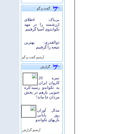
گفت و گو
بی‌باک: 4طلای
ارزشمند را در مهد
تکواندوی آسیا گرفتیم
ذوالقدری: بهترین
نتیجه را گرفتیم
آرشيو گفت و گو
گزارش
نمره 20
کاروان ایران
به تکواندو رسید/کره
جنوبی بازهم در بخش
مردان جا ماند!
مدال آوران
روز پایانی
بازيهاي تكواندو
آرشيو گزارش