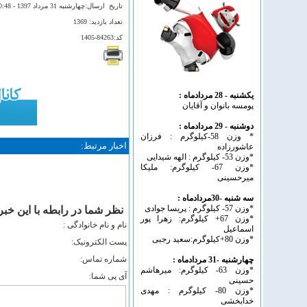
تاريخ ارسال:چهارشنبه 31 مرداد 1397 - 10:48
تعداد بازديد: 1369
کد:84263-1405
یکشنبه - 28 مردادماه :
پومسه بانوان و آقایان
دوشنبه - 29 مردادماه :
* وزن 58-کیلوگرم : فرزان
اخبار مرتبط:
عاشورزاده
*وزن 53- کیلوگرم : الهه شیدایی
*وزن 67- کیلوگرم: ملیکا
میرحسینی
سه شنبه -30مردادماه :
*وزن 57- کیلوگرم : پریسا جوادی
نظر شما در رابطه با اين خبر
*وزن 67+ کیلوگرم: زهرا پور
نام و نام خانوادگی :
اسماعیل
*وزن 80+کیلوگرم:سعید رجبی
پست الکترونيک:
شماره تماس:
چهارشنبه -31 مردادماه :
*وزن 63- کیلوگرم: میرهاشم
آی پی شما:
حسینی
*وزن 80- کیلوگرم : مهدی
خدابخشی