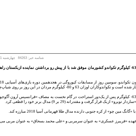
شناسه خبر: 84263 چهارشنبه 31 مرداد 1397 - 10:48
میرهاشم حسینی هوگوپوش وزن 63- کیلوگرم تکواندو کشورمان موفق شد با از پیش رو برداشتن نماینده ازب
ان 63 و 80- کیلوگرم مردان در این روز بر روی شیاپ‌چانگ رفتند.
ازبک قرار گرفت و مقتدرانه (29 بر 9) مدال برنز خود را قطعی کرد.
انگ مین چو» از کره جنوبی دارنده مدال طلا قهرمانی آسیا 2018 مبارزه کند.
عهده «فریبرز عسکری» به عنوان سرمربی و «علی محمد بسحاق» به عنوان مربی می‌ب